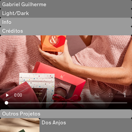
Gabriel Guilherme
Light/Dark
Info
Créditos
Outros Projetos
Dos Anjos