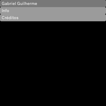
Gabriel Guilherme
Info
Créditos